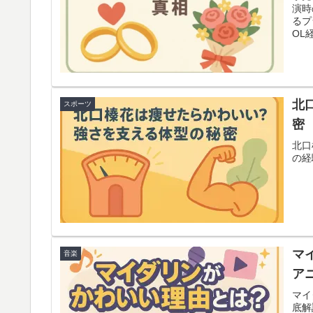
演時
るプ
OL
情ま
北
スポーツ
密
北口
の経
マ
音楽
ア
マイ
底解