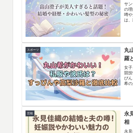
サン
の理
噂や
は、
く解
丸
スポーツ
羅
女子
競技
ぴん
希の
永
芸能
相
永見