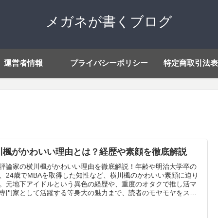
メガネが書くブログ
運営者情報
プライバシーポリシー
特定商取引法表
川楓がかわいい理由とは？経歴や素顔を徹底解説
評論家の横川楓がかわいい理由を徹底解説！年齢や明治大学卒の
、24歳でMBAを取得した知性など、横川楓のかわいい素顔に迫り
。元地下アイドルという異色の経歴や、重度のオタクで推し活マ
専門家として活躍する等身大の魅力まで、読者のモヤモヤをスッ
解決します。