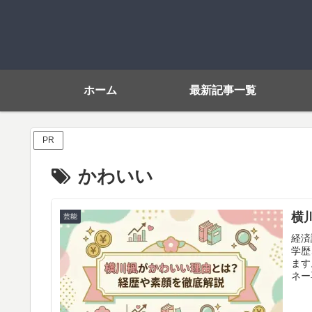
ホーム
最新記事一覧
PR
かわいい
横
芸能
経済
学歴
ます
ネー
キリ