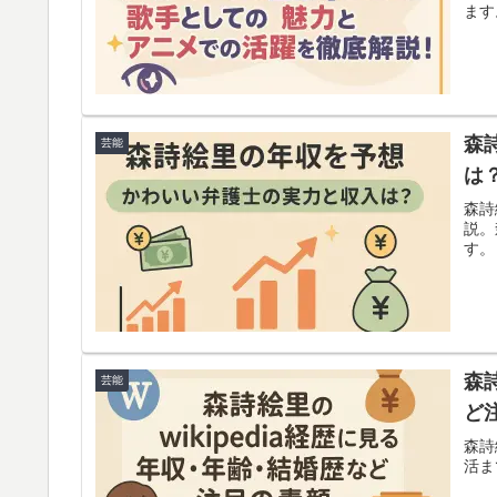
ます
森
芸能
は
森詩
説。
す。
森
芸能
ど
森詩
活ま