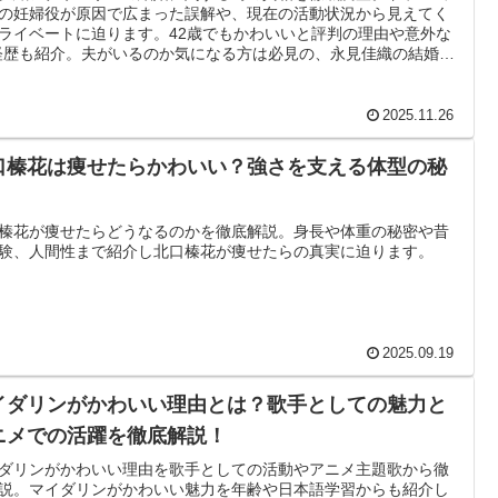
の妊婦役が原因で広まった誤解や、現在の活動状況から見えてく
ライベートに迫ります。42歳でもかわいいと評判の理由や意外な
経歴も紹介。夫がいるのか気になる方は必見の、永見佳織の結婚事
とめです。
2025.11.26
口榛花は痩せたらかわいい？強さを支える体型の秘
榛花が痩せたらどうなるのかを徹底解説。身長や体重の秘密や昔
験、人間性まで紹介し北口榛花が痩せたらの真実に迫ります。
2025.09.19
イダリンがかわいい理由とは？歌手としての魅力と
ニメでの活躍を徹底解説！
ダリンがかわいい理由を歌手としての活動やアニメ主題歌から徹
説。マイダリンがかわいい魅力を年齢や日本語学習からも紹介し