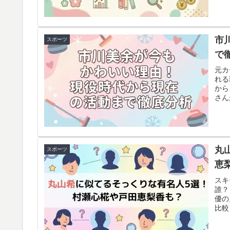
市
スポーツ
で
元カ
れる
から
さん
生活
丸
スポーツ
恵
スキ
誰？
優の
比較
われ