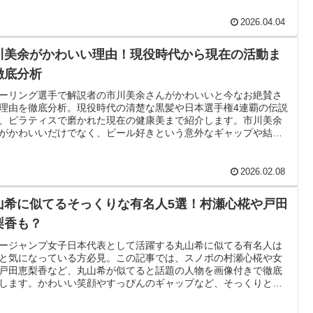
2026.04.04
川美余がかわいい理由！現役時代から現在の活動ま
徹底分析
ーリング選手で解説者の市川美余さんがかわいいと今なお絶賛さ
理由を徹底分析。現役時代の清楚な黒髪や日本選手権4連覇の伝説
、ピラティスで磨かれた現在の健康美まで紹介します。市川美余
がかわいいだけでなく、ビール好きという意外なギャップや結婚
の話題もまとめました。
2026.02.08
山希に似てるそっくりな有名人5選！村瀬心椛や戸田
梨香も？
ージャンプ女子日本代表として活躍する丸山希に似てる有名人は
と気になっている方必見。この記事では、スノボの村瀬心椛や女
戸田恵梨香など、丸山希が似てると話題の人物を画像付きで徹底
します。かわいい笑顔やすっぴんのギャップなど、そっくりと言
る理由も深掘りしました。