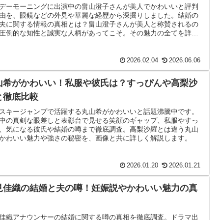
デーモーニングに出演中の畠山澄子さんが美人でかわいいと評判
由を、眼鏡などの外見や華麗な経歴から深掘りしました。結婚の
夫に関する情報の真相とは？畠山澄子さんが美人と称賛されるの
圧倒的な知性と誠実な人柄があってこそ。その魅力の全てを詳し
説します。
2026.02.04
2026.06.06
山希がかわいい！私服や彼氏は？すっぴんや高梨沙
と徹底比較
スキージャンプで活躍する丸山希がかわいいと話題沸騰中です。
中の真剣な眼差しと表彰台で見せる笑顔のギャップ、私服やすっ
、気になる彼氏や結婚の噂まで徹底調査。高梨沙羅とは違う丸山
かわいい魅力や強さの秘密を、画像と共に詳しく解説します。
2026.01.20
2026.01.21
見佳織の結婚と夫の噂！妊娠説やかわいい魅力の真
佳織アナウンサーの結婚に関する噂の真相を徹底調査。ドラマ出