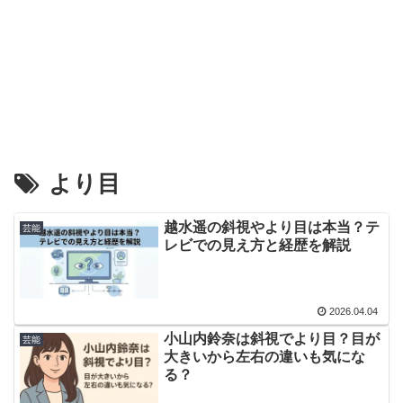
より目
越水遥の斜視やより目は本当？テ
芸能
レビでの見え方と経歴を解説
2026.04.04
小山内鈴奈は斜視でより目？目が
芸能
大きいから左右の違いも気にな
る？