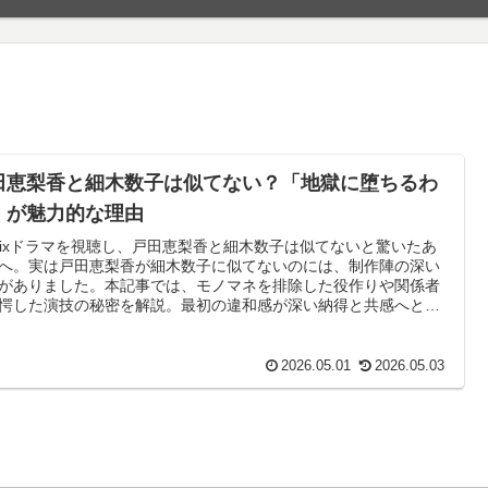
田恵梨香と細木数子は似てない？「地獄に堕ちるわ
」が魅力的な理由
tflixドラマを視聴し、戸田恵梨香と細木数子は似てないと驚いたあ
へ。実は戸田恵梨香が細木数子に似てないのには、制作陣の深い
がありました。本記事では、モノマネを排除した役作りや関係者
愕した演技の秘密を解説。最初の違和感が深い納得と共感へと変
理由を紐解きます。
2026.05.01
2026.05.03