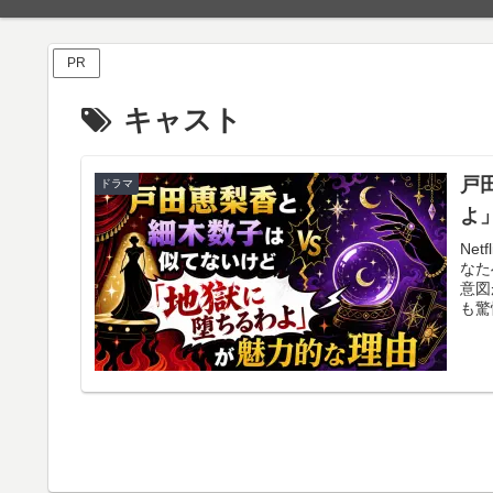
PR
キャスト
戸
ドラマ
よ
Ne
なた
意図
も驚
わる