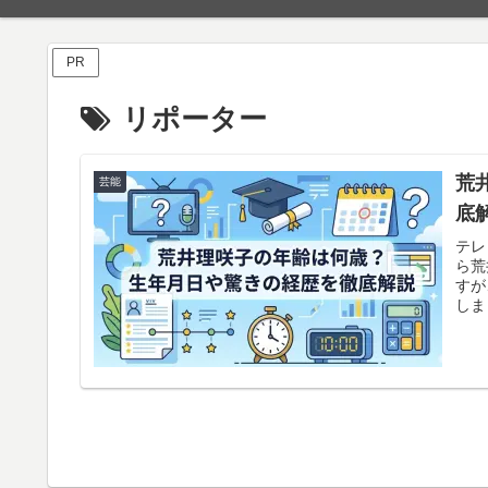
PR
リポーター
荒
芸能
底
テレ
ら荒
すが
しま
彼女