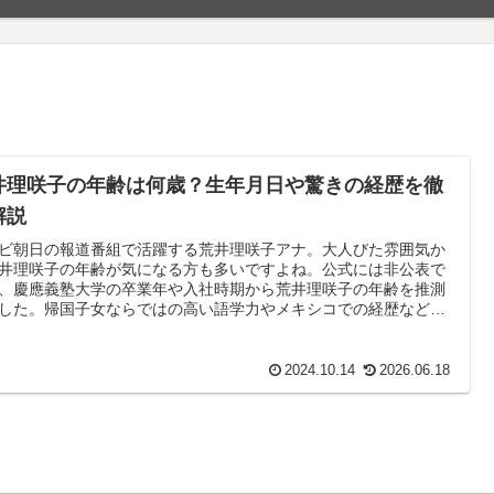
井理咲子の年齢は何歳？生年月日や驚きの経歴を徹
解説
ビ朝日の報道番組で活躍する荒井理咲子アナ。大人びた雰囲気か
井理咲子の年齢が気になる方も多いですよね。公式には非公表で
、慶應義塾大学の卒業年や入社時期から荒井理咲子の年齢を推測
した。帰国子女ならではの高い語学力やメキシコでの経歴など、
の魅力と実力を徹底解説します。
2024.10.14
2026.06.18