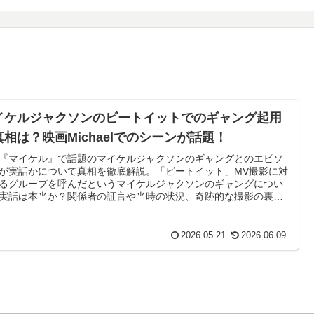
イケルジャクソンのビートイットでのギャング起用
真相は？映画Michaelでのシーンが話題！
『マイケル』で話題のマイケルジャクソンのギャングとのエピソ
が実話かについて真相を徹底解説。「ビートイット」MV撮影に対
るグループを呼んだというマイケルジャクソンのギャングについ
実話は本当か？関係者の証言や当時の状況、奇跡的な撮影の裏
音楽に込めた思いを分かりやすくまとめました。
2026.05.21
2026.06.09