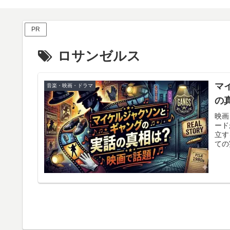
PR
ロサンゼルス
マ
音楽・映画・ドラマ
の
映画
ード
立す
ての
側、