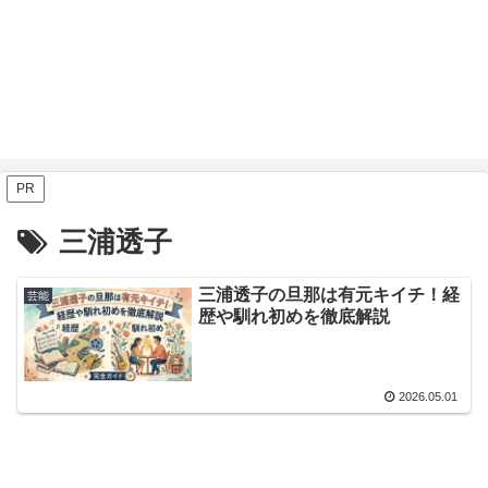
PR
三浦透子
三浦透子の旦那は有元キイチ！経
芸能
歴や馴れ初めを徹底解説
2026.05.01