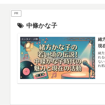
PR
中條かな子
緒
エンタメ・人物
現
緒方
れる
ない
れ初
やす