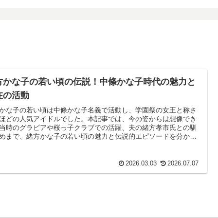
方かな子の若い頃の伝説！中條かな子時代の魅力と
在の活動
かな子の若い頃は中條かな子名義で活動し、学園祭の女王と称さ
ほどの人気アイドルでした。本記事では、今の姿からは想像でき
当時のグラビアや桜っ子クラブでの活躍、夫の緒方孝市氏との馴
めまで、緒方かな子の若い頃の魅力と伝説的エピソードを分かり
く解説します。
2026.03.03
2026.07.07