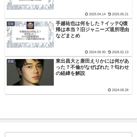
2025.04.14
2025.05.21
手越祐也は何をした？イッテQ復
芸能
帰は本当？旧ジャニーズ退所理由
などまとめ
2024.09.30
2026.02.13
東出昌大と唐田えりかには何があ
芸能
った？不倫がなぜばれた？匂わせ
の経緯を解説
2024.08.28