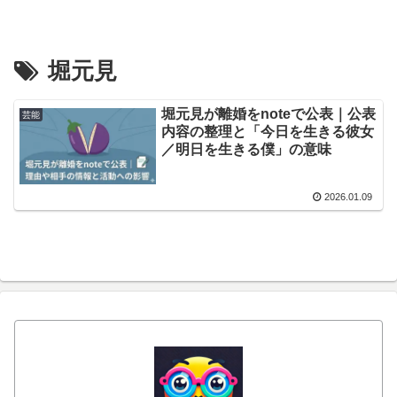
堀元見
堀元見が離婚をnoteで公表｜公表
芸能
内容の整理と「今日を生きる彼女
／明日を生きる僕」の意味
2026.01.09