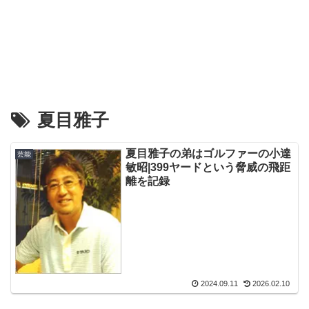
夏目雅子
夏目雅子の弟はゴルファーの小達
芸能
敏昭|399ヤードという脅威の飛距
離を記録
2024.09.11
2026.02.10