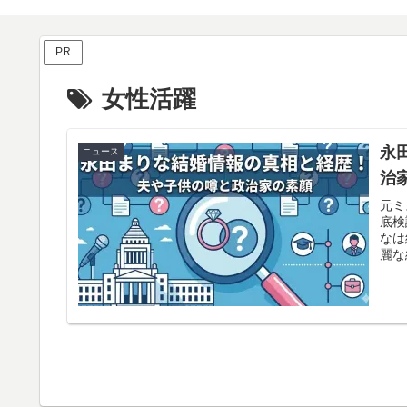
PR
女性活躍
永
ニュース
治
元ミ
底検
なは
麗な
しま