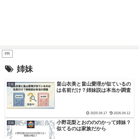
PR
姉妹
畠山衣美と畠山愛理が似ているの
芸能
は名前だけ？姉妹説は本当か調査
2025.04.17
2026.04.12
小野花梨とおのののかって姉妹？
芸能
似てるのは家族だから