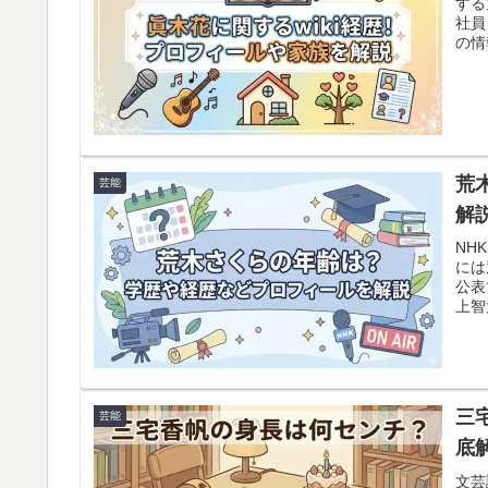
する
社員
の情
まし
荒
芸能
解
NH
には
公表
上智
スッ
三
芸能
底
文芸