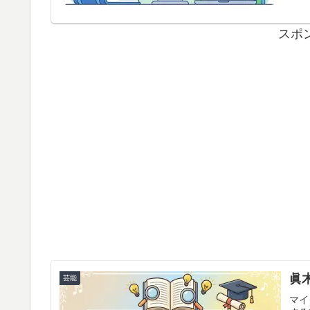
スポ
眞
芸能
マイ