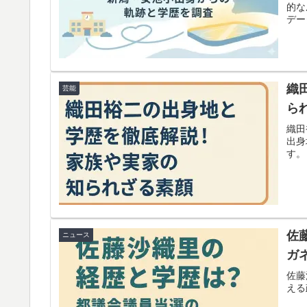
的な
デー
しま
織
芸能
ら
織田
出身
す。
佐
ニュース
ガ
佐藤
える