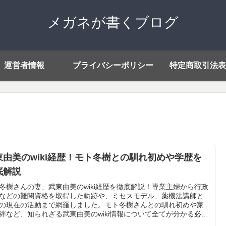
メガネが書くブログ
運営者情報
プライバシーポリシー
特定商取引法表
東由美のwiki経歴！モト冬樹との馴れ初めや学歴を
底解説
冬樹さんの妻、武東由美のwiki経歴を徹底解説！専業主婦から行政
などの難関資格を取得した軌跡や、ミセスモデル、薬機法講師と
の現在の活動まで網羅しました。モト冬樹さんとの馴れ初めや家
絆など、知られざる武東由美のwiki情報について全てが分かる必見
事です。