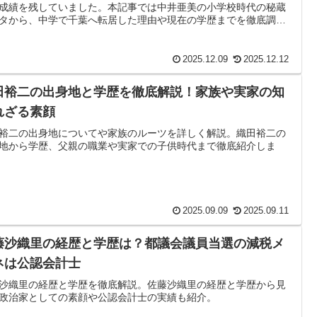
成績を残していました。本記事では中井亜美の小学校時代の秘蔵
タから、中学で千葉へ転居した理由や現在の学歴までを徹底調査
した。
2025.12.09
2025.12.12
田裕二の出身地と学歴を徹底解説！家族や実家の知
れざる素顔
裕二の出身地についてや家族のルーツを詳しく解説。織田裕二の
地から学歴、父親の職業や実家での子供時代まで徹底紹介しま
2025.09.09
2025.09.11
藤沙織里の経歴と学歴は？都議会議員当選の減税メ
ネは公認会計士
沙織里の経歴と学歴を徹底解説。佐藤沙織里の経歴と学歴から見
政治家としての素顔や公認会計士の実績も紹介。