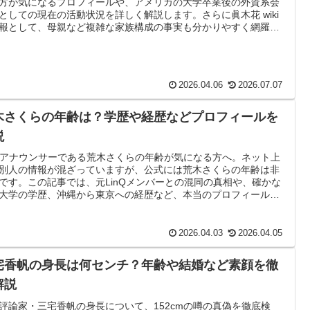
方が気になるプロフィールや、アメリカの大学卒業後の外資系会
としての現在の活動状況を詳しく解説します。さらに眞木花 wiki
報として、母親など複雑な家族構成の事実も分かりやすく網羅し
た。
2026.04.06
2026.07.07
木さくらの年齢は？学歴や経歴などプロフィールを
説
Kアナウンサーである荒木さくらの年齢が気になる方へ。ネット上
別人の情報が混ざっていますが、公式には荒木さくらの年齢は非
です。この記事では、元LinQメンバーとの混同の真相や、確かな
大学の学歴、沖縄から東京への経歴など、本当のプロフィールを
キリ解説します。
2026.04.03
2026.04.05
宅香帆の身長は何センチ？年齢や結婚など素顔を徹
解説
評論家・三宅香帆の身長について、152cmの噂の真偽を徹底検