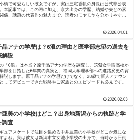
小柄で可愛らしい彼女ですが、実は三宅香帆の身長は公式非公表
。本記事では、この噂に加え、京大出身の学歴、結婚や夫との素
関係、話題の代表作の魅力まで、読者のモヤモヤを分かりやすく
しスッキリ解決します。
2026.04.01
千晶アナの学歴は？6浪の理由と医学部志望の過去を
底解説
の「6浪」は本当？原千晶アナの学歴を調査し、筑紫女学園高校か
学部を目指した6年間の真実と、福岡大学理学部への進路変更の背
解説します。原千晶アナの学歴だけでなく、28歳で新人アナウン
としてデビューできた戦略やご家族とのエピソードも必見です。
2026.02.03
井亜美の小学校はどこ？出身地新潟からの軌跡と学
を調査
ギュアスケートで注目を集める中井亜美の小学校がどこか気にな
すよね。実は彼女は新潟市立女池小学校の出身で、当時から圧倒