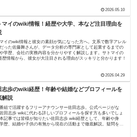
2026.05.10
トマイのwiki情報！経歴や大学、本など注目理由を
説
マイのwiki情報と彼女の素顔が気になった方へ。文系で数字アレル
だった佐藤舞さんが、データ分析の専門家として起業するまでの
や学歴、会社の実務内容を分かりやすく解説します。サトマイの
ki経歴情報から、彼女が大注目される理由がスッキリと分かります！
2026.04.29
田志歩のwiki経歴！年齢や結婚などプロフィールを
底解説
番組で活躍するフリーアナウンサー佐田志歩。公式ページがな
佐田志歩 wikiに代わる詳しいプロフィールを探す方も多いでしょ
本記事では皆様が知りたい佐田志歩 wiki経歴として、年齢や身
学歴、結婚や子供の有無から現在の活動まで徹底解説。疑問をス
リ解決します！