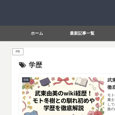
ホーム
最新記事一覧
PR
学歴
武
芸能
徹
モト
書士
して
族の
の記