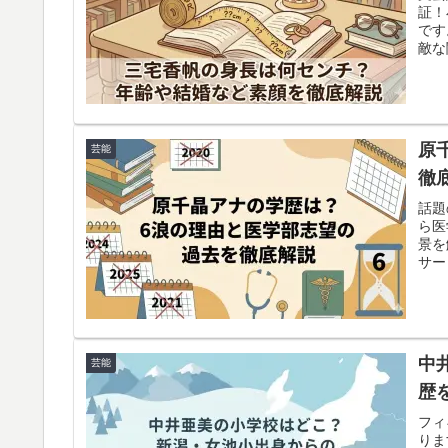
証！
です
敵な
解説
原
芸能
徹
話題
ら医
景を
サー
中
芸能
歴
フィ
りま