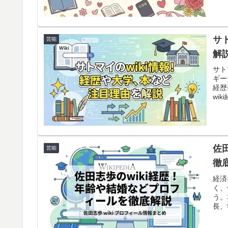
サ
芸能
解
サト
ギー
経歴
wi
佐
芸能
徹
経済
く、
う。
長、
ッキ