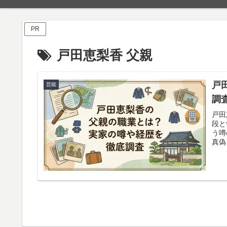
PR
戸田恵梨香 父親
戸
芸能
調
戸田
段と
う噂
真偽
にな