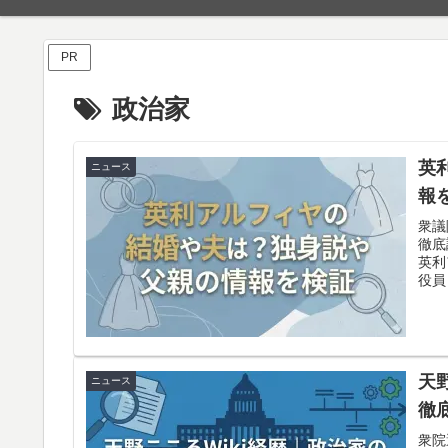
PR
政治家
英
ニュース
報
衆議
徹底
英利
役員
生活
天
ニュース
徹
衆院