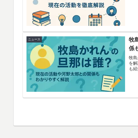
牧
ニュース
係
牧島
を解
も紹