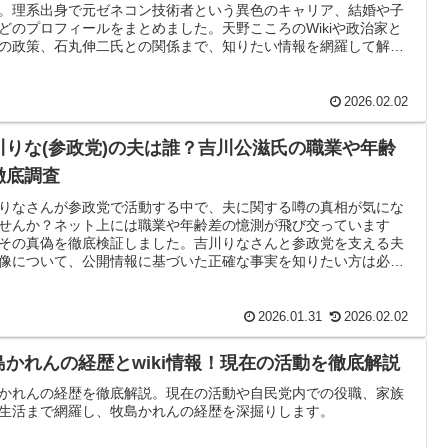
。理系出身で元ゼネコン技術者という異色のキャリア、結婚や子
どのプロフィールをまとめました。天野こころのWikiや政治家と
の政策、石丸伸二氏との関係まで、知りたい情報を網羅して解説
す。
2026.02.02
川りな(参政党)の夫は誰？吉川公滋氏の職業や年齢
徹底調査
りなさんが参政党で活動する中で、夫に関する噂の真相が気にな
せんか？ネット上には職業や年齢差の憶測が飛び交っています
その真偽を徹底検証しました。吉川りなさんと参政党を支える夫
像について、公開情報に基づいた正確な事実を知りたい方は必見
。
2026.01.31
2026.02.02
島かれんの経歴とwiki情報！現在の活動を徹底解説
かれんの経歴を徹底解説。現在の活動や自民党内での役職、家族
生活まで網羅し、牧島かれんの経歴を深掘りします。