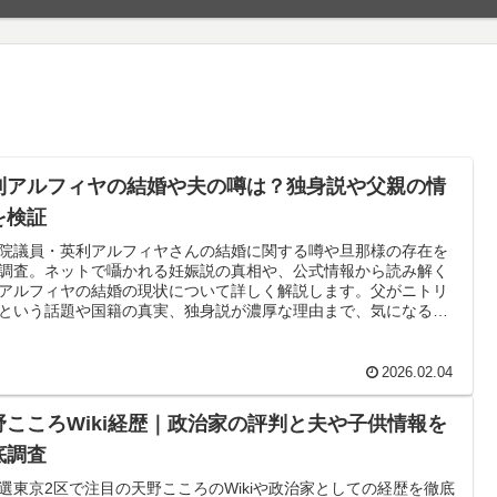
利アルフィヤの結婚や夫の噂は？独身説や父親の情
を検証
院議員・英利アルフィヤさんの結婚に関する噂や旦那様の存在を
調査。ネットで囁かれる妊娠説の真相や、公式情報から読み解く
アルフィヤの結婚の現状について詳しく解説します。父がニトリ
という話題や国籍の真実、独身説が濃厚な理由まで、気になる私
をまとめました。
2026.02.04
野こころWiki経歴｜政治家の評判と夫や子供情報を
底調査
選東京2区で注目の天野こころのWikiや政治家としての経歴を徹底