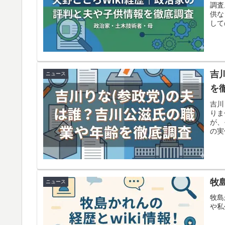
調査
供な
して
しま
吉
ニュース
を
吉川
りま
が、
の実
です
牧
ニュース
牧島
や私