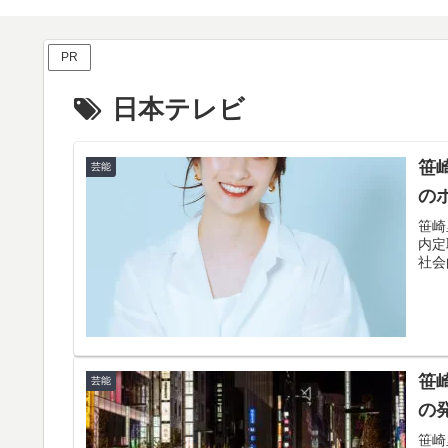
PR
日本テレビ
笹
芸能
の
笹崎
内定
社会
笹
芸能
の
笹崎