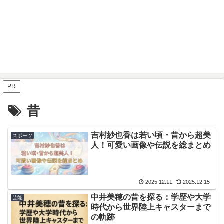
PR
昔
吉村紗也香は若い頃・昔から超美
スポーツ
人！可愛い画像や伝説を総まとめ
2025.12.11
2025.12.15
中井美穂の昔を探る：学歴や大学
芸能
時代から世界陸上キャスターまで
の軌跡