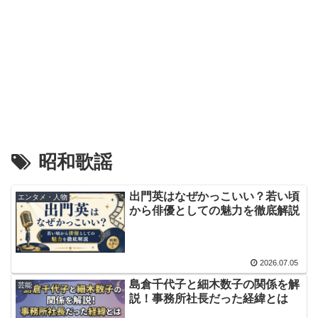
昭和歌謡
出門英はなぜかっこいい？若い頃
エンタメ・人物
から俳優としての魅力を徹底解説
2026.07.05
島倉千代子と細木数子の関係を解
芸能
説！事務所社長だった経緯とは