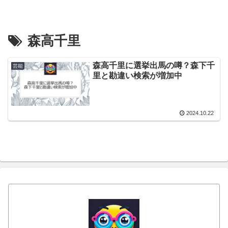
森高千里
森高千里に選挙出馬の噂？森下千
芸能
里と勘違い検索が増加中
2024.10.22