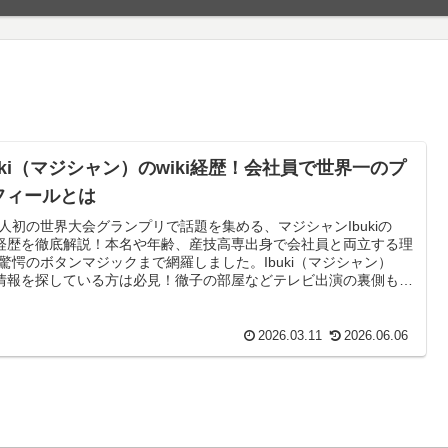
buki（マジシャン）のwiki経歴！会社員で世界一のプ
フィールとは
人初の世界大会グランプリで話題を集める、マジシャンIbukiの
ki経歴を徹底解説！本名や年齢、産技高専出身で会社員と両立する理
驚愕のボタンマジックまで網羅しました。Ibuki（マジシャン）
ki情報を探している方は必見！徹子の部屋などテレビ出演の裏側も紹
2026.03.11
2026.06.06