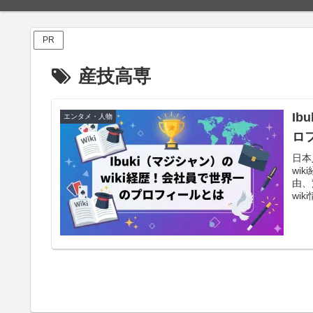
PR
産技高専
I
エンタメ・人物
ロ
日本
wi
由、
wi
介。