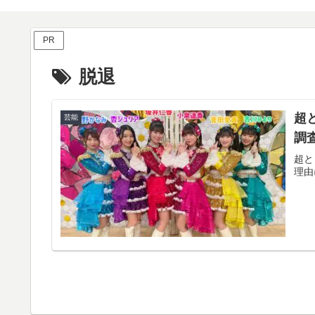
PR
脱退
超
芸能
調
超と
理由