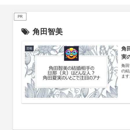
PR
角田智美
角
芸能
実
角田
の結
ます