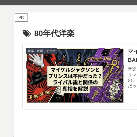
PR
80年代洋楽
マ
音楽・映画・ドラマ
B
音楽
リン
のデ
だっ
二人