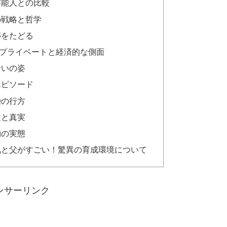
芸能人との比較
の戦略と哲学
跡をたどる
プライベートと経済的な側面
合いの姿
エピソード
婚の行方
道と真実
約の実態
兄と父がすごい！驚異の育成環境について
ンサーリンク