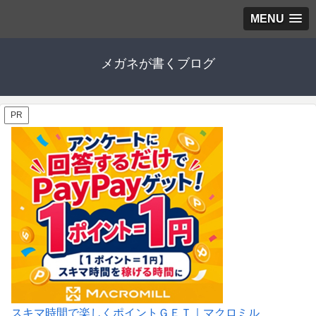
MENU
メガネが書くブログ
PR
スキマ時間で楽しくポイントＧＥＴ｜マクロミル