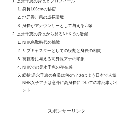
是永千恵の身長とプロフィール
身長166cmの秘密
地元香川県の成長環境
身長がアナウンサーとして与える印象
是永千恵の身長から見るNHKでの活躍
NHK鳥取時代の挑戦
サブキャスターとしての役割と身長の相関
視聴者に与える高身長アナの印象
NHKでの是永千恵の存在感
総括:是永千恵の身長は何cm？おはよう日本で人気
NHK女子アナは意外に高身長についての本記事ポイ
ント
スポンサーリンク