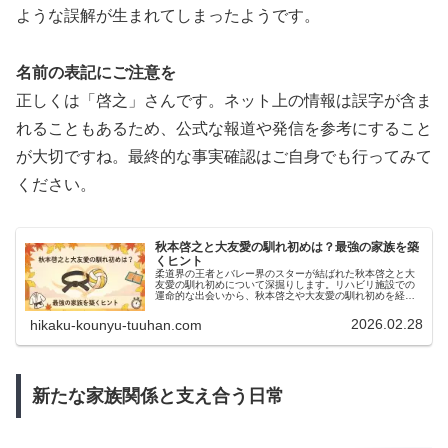
ような誤解が生まれてしまったようです。
名前の表記にご注意を
正しくは「啓之」さんです。ネット上の情報は誤字が含ま
れることもあるため、公式な報道や発信を参考にすること
が大切ですね。最終的な事実確認はご自身でも行ってみて
ください。
秋本啓之と大友愛の馴れ初めは？最強の家族を築
くヒント
柔道界の王者とバレー界のスターが結ばれた秋本啓之と大
友愛の馴れ初めについて深掘りします。リハビリ施設での
運命的な出会いから、秋本啓之や大友愛の馴れ初めを経て
築かれたステップファミリーの絆、愛息の病を克服した感
動の秘話まで網羅。現在の幸せな大家族の姿や美空さんの
2026.02.28
hikaku-kounyu-tuuhan.com
活躍も詳しく解説。
新たな家族関係と支え合う日常