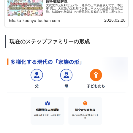
躍を徹底解説
大友愛の元旦那は元バレー選手の山本辰生さんです。本記
事では、大友愛の元旦那である山本さんの経歴や現在の活
動、結婚から離婚までの時系列を客観的な事実に基づき分
かりやすく解説します。長女の秋本美空選手の活躍や名字
が違う理由、秋本啓之さんとの再婚についても網羅した必
2026.02.28
hikaku-kounyu-tuuhan.com
見の内容です。
現在のステップファミリーの形成