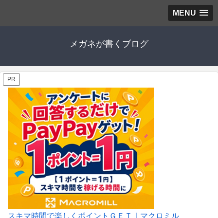
MENU
メガネが書くブログ
PR
スキマ時間で楽しくポイントＧＥＴ｜マクロミル