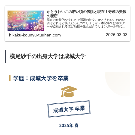
かとうれいこの若い頃の伝説と現在！奇跡の美貌
の秘密
現在の奇跡的な美しさで話題の彼女。かとうれいこの若い
頃はどれほど美人だったのでしょうか？本記事ではポスタ
ーが盗難されるほど熱狂を生んだクラリオンガール時代
や、多忙を極めた全盛期の活躍を徹底解説。かとうれいこ
の若い頃から現在までの軌跡を辿り、今も輝き続ける魅力
2026.03.03
hikaku-kounyu-tuuhan.com
の秘密に迫ります。
横尾紗千の出身大学は成城大学