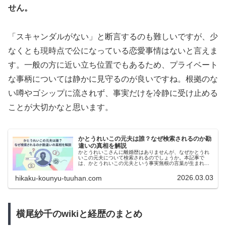
せん。
「スキャンダルがない」と断言するのも難しいですが、少
なくとも現時点で公になっている恋愛事情はないと言えま
す。一般の方に近い立ち位置でもあるため、プライベート
な事柄については静かに見守るのが良いですね。根拠のな
い噂やゴシップに流されず、事実だけを冷静に受け止める
ことが大切かなと思います。
かとうれいこの元夫は誰？なぜ検索されるのか勘
違いの真相を解説
かとうれいこさんに離婚歴はありませんが、なぜかとうれ
いこの元夫について検索されるのでしょうか。本記事で
は、かとうれいこの元夫という事実無根の言葉が生まれた
勘違いの背景から、現在の旦那である横尾要さんとの関係
や家族のリアルな近況まで、客観的な事実に基づき徹底解
2026.03.03
hikaku-kounyu-tuuhan.com
説します。
横尾紗千のwikiと経歴のまとめ